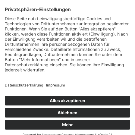
59909 Bestwig
Telefon: 02904 / 710741
Mobil: 0171 / 2180246
info@seibert-raumgestaltung.de
Zum Kontaktformular
Impressum
Datenschutz
Copyright © 2026 Seibert Raumgestaltung