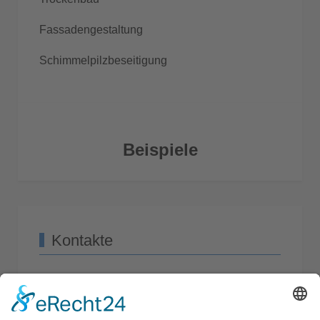
Fassadengestaltung
Schimmelpilzbeseitigung
Beispiele
Kontakte
Seibert Raumgestaltung
Alte Briloner Str. 20a